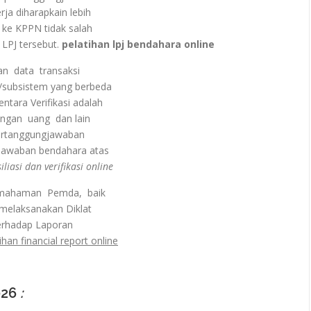
ja diharapkain lebih
 ke KPPN tidak salah
 LPJ tersebut.
pelatihan lpj bendahara online
an data transaksi
/subsistem yang berbeda
ara Verifikasi adalah
ungan uang dan lain
pertanggungjawaban
gjawaban bendahara atas
liasi dan verifikasi online
emahaman Pemda, baik
 melaksanakan Diklat
terhadap Laporan
ihan financial report online
026
: