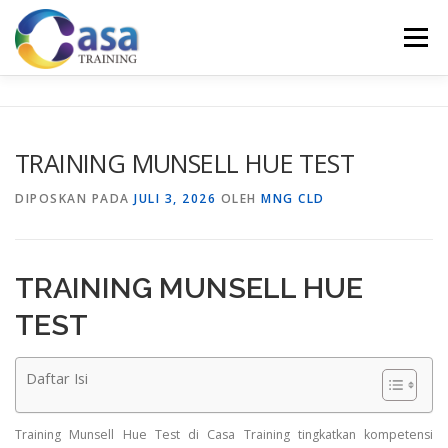
Lompat
ke
Menu
konten
HOME
ABOUT US
TRAINING LIST
GALERI
TRAINING MUNSELL HUE TEST
KONTAK KAMI
SERTIFIKASI
EVALUASI
DIPOSKAN PADA
JULI 3, 2026
OLEH
MNG CLD
TRAINING MUNSELL HUE
TEST
Daftar Isi
Training Munsell Hue Test di Casa Training tingkatkan kompetensi