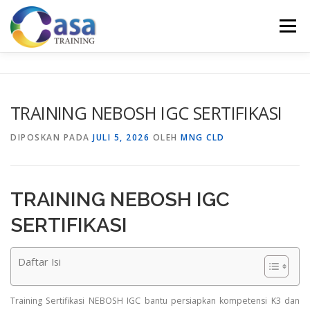
Lompat
ke
Menu
konten
HOME
ABOUT US
TRAINING LIST
GALERI
TRAINING NEBOSH IGC SERTIFIKASI
KONTAK KAMI
SERTIFIKASI
EVALUASI
DIPOSKAN PADA
JULI 5, 2026
OLEH
MNG CLD
TRAINING NEBOSH IGC
SERTIFIKASI
Daftar Isi
Training Sertifikasi NEBOSH IGC bantu persiapkan kompetensi K3 dan