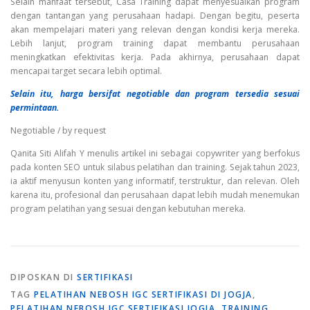
Selain manfaat tersebut, Casa Training dapat menyesuaikan program
dengan tantangan yang perusahaan hadapi. Dengan begitu, peserta
akan mempelajari materi yang relevan dengan kondisi kerja mereka.
Lebih lanjut, program training dapat membantu perusahaan
meningkatkan efektivitas kerja. Pada akhirnya, perusahaan dapat
mencapai target secara lebih optimal.
Selain itu, harga bersifat negotiable dan program tersedia sesuai
permintaan.
Negotiable / by request
Qanita Siti Alifah Y menulis artikel ini sebagai copywriter yang berfokus
pada konten SEO untuk silabus pelatihan dan training. Sejak tahun 2023,
ia aktif menyusun konten yang informatif, terstruktur, dan relevan. Oleh
karena itu, profesional dan perusahaan dapat lebih mudah menemukan
program pelatihan yang sesuai dengan kebutuhan mereka.
DIPOSKAN DI
SERTIFIKASI
TAG
PELATIHAN NEBOSH IGC SERTIFIKASI DI JOGJA
,
PELATIHAN NEBOSH IGC SERTIFIKASI JOGJA
,
TRAINING